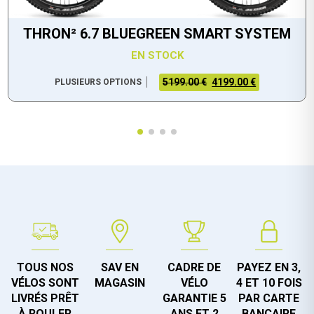
THRON² 6.7 BLUEGREEN SMART SYSTEM
EN STOCK
5199.00 €
4199.00 €
PLUSIEURS OPTIONS
TOUS NOS
SAV EN
CADRE DE
PAYEZ EN 3,
VÉLOS SONT
MAGASIN
VÉLO
4 ET 10 FOIS
LIVRÉS PRÊT
GARANTIE 5
PAR CARTE
À ROULER
ANS ET 2
BANCAIRE