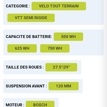
CATEGORIE :
VELO TOUT TERRAIN
VTT SEMI RIGIDE
CAPACITE DE BATTERIE:
500 WH
625 WH
750 WH
TAILLE DES ROUES :
27.5"|29"
SUSPENSION AVANT :
120 MM
MOTEUR :
BOSCH