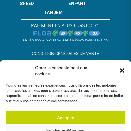
SPEED
ENFANT
TANDEM
PAIEMENT EN PLUSIEURS FOIS* :
LIMITÉ À 3000 € POUR LE 10X.
LIMITÉ À 6000 € POUR LE 3X ET 4X.
CONDITION GÉNÉRALES DE VENTE
POLITIQUE DE CONFIDENTIALITÉ
Gérer le consentement aux
cookies
*SOUS RÉSERVE D’ACCEPTATION DU DOSSIER PAR FLOA. SA AU
CAPITAL DE 72 297 200 € - RCS BORDEAUX 434 130 423 –
Pour offrir les meilleures expériences, nous utilisons des technologies
IMMEUBLE G7, 71 RUE LUCIEN FAURE 33300 BORDEAUX,
ENREGISTRÉE À L’ORIAS SOUS LE N°07028160. SOUMISE AU
telles que les cookies pour stocker et/ou accéder aux informations des
CONTRÔLE DE L’AUTORITÉ DE CONTRÔLE PRUDENTIEL ET DE
appareils. Le fait de consentir à ces technologies nous permettra de traiter
RÉSOLUTION, 4 PLACE DE BUDAPEST CS 92459, 75436 PARIS.
aux mieux vos demandes et vos commandes.
VOUS DISPOSEZ DU DÉLAI LÉGAL DE RÉTRACTATION. VOIR
CONDITIONS DU PAIEMENT EN PLUSIEURS FOIS FLOA
ICI
. UN
CRÉDIT VOUS ENGAGE ET DOIT ÊTRE REMBOURSÉ. VÉRIFIEZ VOS
CAPACITÉS DE REMBOURSEMENT AVANT DE VOUS ENGAGER.
Accepter
Voir les préférences