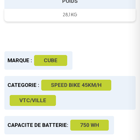
POIDS
28,1 KG
MARQUE :
CUBE
CATEGORIE :
SPEED BIKE 45KM/H
VTC/VILLE
CAPACITE DE BATTERIE:
750 WH