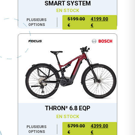
SMART SYSTEM
EN STOCK
5199.00
4199.00
PLUSIEURS
OPTIONS
€
€
THRON² 6.8 EQP
EN STOCK
5799.00
4399.00
PLUSIEURS
OPTIONS
€
€