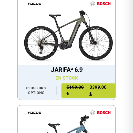
JARIFA² 6.9
EN STOCK
5199.00
3399.00
PLUSIEURS
OPTIONS
€
€