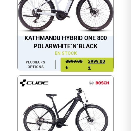
KATHMANDU HYBRID ONE 800
POLARWHITE´N´BLACK
EN STOCK
3899.00
2999.00
PLUSIEURS
OPTIONS
€
€