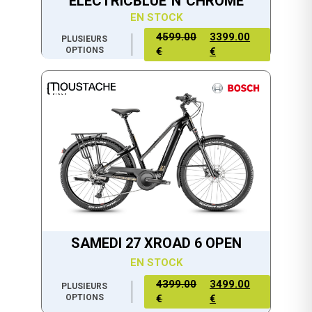
ELECTRICBLUE´N´CHROME
EN STOCK
4599.00
3399.00
PLUSIEURS
OPTIONS
€
€
SAMEDI 27 XROAD 6 OPEN
EN STOCK
4399.00
3499.00
PLUSIEURS
OPTIONS
€
€