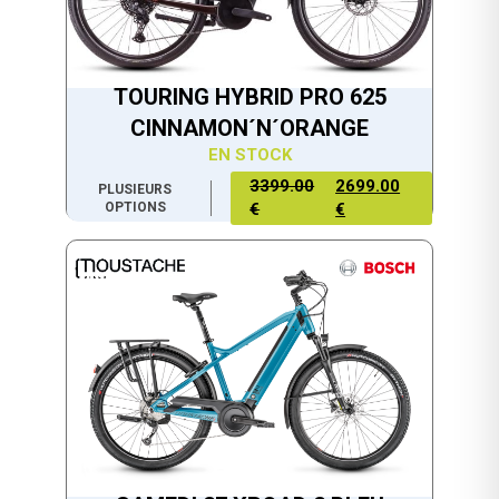
TOURING HYBRID PRO 625
CINNAMON´N´ORANGE
EN STOCK
3399.00
2699.00
PLUSIEURS
OPTIONS
€
€