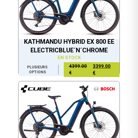
KATHMANDU HYBRID EX 800 EE
ELECTRICBLUE´N´CHROME
EN STOCK
4399.00
3399.00
PLUSIEURS
OPTIONS
€
€