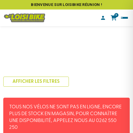
BIENVENUE SUR LOISIBIKE RÉUNION !
0
AFFICHER LES FILTRES
TOUS NOS VÉLOS NE SONT PAS EN LIGNE, ENCORE
PLUS DE STOCK EN MAGASIN, POUR CONNAÎTRE
UNE DISPONIBILITÉ, APPELEZ NOUS AU 0262 550
250