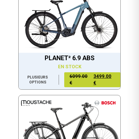
PLANET² 6.9 ABS
EN STOCK
6099.00
3499.00
PLUSIEURS
OPTIONS
€
€