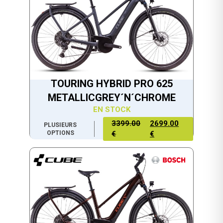
TOURING HYBRID PRO 625
METALLICGREY´N´CHROME
EN STOCK
3399.00
2699.00
PLUSIEURS
OPTIONS
€
€