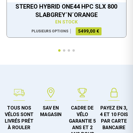
STEREO HYBRID ONE44 HPC SLX 800
SLABGREY´N´ORANGE
EN STOCK
5499,00 €
PLUSIEURS OPTIONS
TOUS NOS
SAV EN
CADRE DE
PAYEZ EN 3,
VÉLOS SONT
MAGASIN
VÉLO
4 ET 10 FOIS
LIVRÉS PRÊT
GARANTIE 5
PAR CARTE
À ROULER
ANS ET 2
BANCAIRE