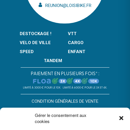
REUNION@LOISIBIKE.FR
DESTOCKAGE !
VTT
VELO DE VILLE
CARGO
SPEED
ENFANT
TANDEM
PAIEMENT EN PLUSIEURS FOIS* :
LIMITÉ À 3000 € POUR LE 10X.
LIMITÉ À 6000 € POUR LE 3X ET 4X.
CONDITION GÉNÉRALES DE VENTE
POLITIQUE DE CONFIDENTIALITÉ
Gérer le consentement aux
cookies
*SOUS RÉSERVE D’ACCEPTATION DU DOSSIER PAR FLOA. SA AU
CAPITAL DE 72 297 200 € - RCS BORDEAUX 434 130 423 –