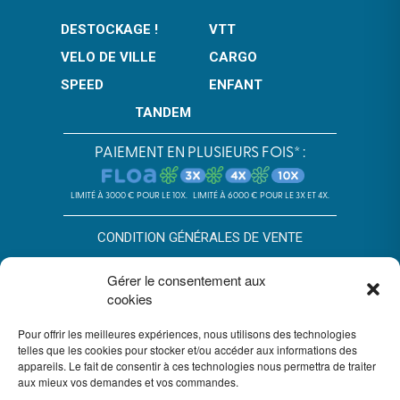
DESTOCKAGE !
VTT
VELO DE VILLE
CARGO
SPEED
ENFANT
TANDEM
PAIEMENT EN PLUSIEURS FOIS* :
LIMITÉ À 3000 € POUR LE 10X.
LIMITÉ À 6000 € POUR LE 3X ET 4X.
CONDITION GÉNÉRALES DE VENTE
POLITIQUE DE CONFIDENTIALITÉ
Gérer le consentement aux
cookies
*SOUS RÉSERVE D’ACCEPTATION DU DOSSIER PAR FLOA. SA AU
CAPITAL DE 72 297 200 € - RCS BORDEAUX 434 130 423 –
Pour offrir les meilleures expériences, nous utilisons des technologies
IMMEUBLE G7, 71 RUE LUCIEN FAURE 33300 BORDEAUX,
ENREGISTRÉE À L’ORIAS SOUS LE N°07028160. SOUMISE AU
telles que les cookies pour stocker et/ou accéder aux informations des
CONTRÔLE DE L’AUTORITÉ DE CONTRÔLE PRUDENTIEL ET DE
appareils. Le fait de consentir à ces technologies nous permettra de traiter
RÉSOLUTION, 4 PLACE DE BUDAPEST CS 92459, 75436 PARIS.
aux mieux vos demandes et vos commandes.
VOUS DISPOSEZ DU DÉLAI LÉGAL DE RÉTRACTATION. VOIR
CONDITIONS DU PAIEMENT EN PLUSIEURS FOIS FLOA
ICI
. UN