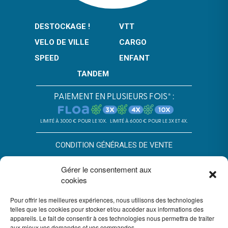
DESTOCKAGE !
VTT
VELO DE VILLE
CARGO
SPEED
ENFANT
TANDEM
PAIEMENT EN PLUSIEURS FOIS* :
LIMITÉ À 3000 € POUR LE 10X.
LIMITÉ À 6000 € POUR LE 3X ET 4X.
CONDITION GÉNÉRALES DE VENTE
POLITIQUE DE CONFIDENTIALITÉ
Gérer le consentement aux
cookies
*SOUS RÉSERVE D’ACCEPTATION DU DOSSIER PAR FLOA. SA AU
CAPITAL DE 72 297 200 € - RCS BORDEAUX 434 130 423 –
Pour offrir les meilleures expériences, nous utilisons des technologies
IMMEUBLE G7, 71 RUE LUCIEN FAURE 33300 BORDEAUX,
ENREGISTRÉE À L’ORIAS SOUS LE N°07028160. SOUMISE AU
telles que les cookies pour stocker et/ou accéder aux informations des
CONTRÔLE DE L’AUTORITÉ DE CONTRÔLE PRUDENTIEL ET DE
appareils. Le fait de consentir à ces technologies nous permettra de traiter
RÉSOLUTION, 4 PLACE DE BUDAPEST CS 92459, 75436 PARIS.
aux mieux vos demandes et vos commandes.
VOUS DISPOSEZ DU DÉLAI LÉGAL DE RÉTRACTATION. VOIR