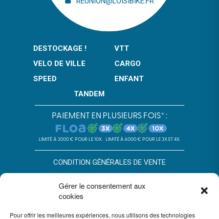
REUNION@LOISIBIKE.FR
DESTOCKAGE !
VTT
VELO DE VILLE
CARGO
SPEED
ENFANT
TANDEM
PAIEMENT EN PLUSIEURS FOIS* :
LIMITÉ À 3000 € POUR LE 10X.
LIMITÉ À 6000 € POUR LE 3X ET 4X.
CONDITION GÉNÉRALES DE VENTE
POLITIQUE DE CONFIDENTIALITÉ
Gérer le consentement aux
cookies
*SOUS RÉSERVE D’ACCEPTATION DU DOSSIER PAR FLOA. SA AU
CAPITAL DE 72 297 200 € - RCS BORDEAUX 434 130 423 –
Pour offrir les meilleures expériences, nous utilisons des technologies
IMMEUBLE G7, 71 RUE LUCIEN FAURE 33300 BORDEAUX,