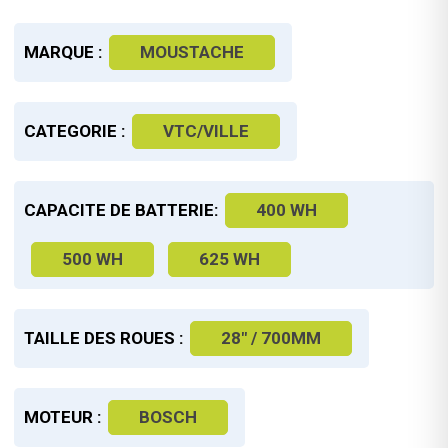
MARQUE :
MOUSTACHE
CATEGORIE :
VTC/VILLE
CAPACITE DE BATTERIE:
400 WH
500 WH
625 WH
TAILLE DES ROUES :
28" / 700MM
MOTEUR :
BOSCH