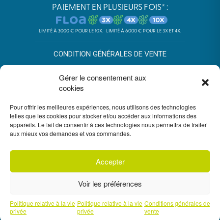
PAIEMENT EN PLUSIEURS FOIS* :
LIMITÉ À 3000 € POUR LE 10X.
LIMITÉ À 6000 € POUR LE 3X ET 4X.
CONDITION GÉNÉRALES DE VENTE
POLITIQUE DE CONFIDENTIALITÉ
Gérer le consentement aux
cookies
*SOUS RÉSERVE D’ACCEPTATION DU DOSSIER PAR FLOA. SA AU
CAPITAL DE 72 297 200 € - RCS BORDEAUX 434 130 423 –
IMMEUBLE G7, 71 RUE LUCIEN FAURE 33300 BORDEAUX,
Pour offrir les meilleures expériences, nous utilisons des technologies
ENREGISTRÉE À L’ORIAS SOUS LE N°07028160. SOUMISE AU
telles que les cookies pour stocker et/ou accéder aux informations des
CONTRÔLE DE L’AUTORITÉ DE CONTRÔLE PRUDENTIEL ET DE
appareils. Le fait de consentir à ces technologies nous permettra de traiter
RÉSOLUTION, 4 PLACE DE BUDAPEST CS 92459, 75436 PARIS.
aux mieux vos demandes et vos commandes.
VOUS DISPOSEZ DU DÉLAI LÉGAL DE RÉTRACTATION. VOIR
CONDITIONS DU PAIEMENT EN PLUSIEURS FOIS FLOA
ICI
. UN
CRÉDIT VOUS ENGAGE ET DOIT ÊTRE REMBOURSÉ. VÉRIFIEZ VOS
CAPACITÉS DE REMBOURSEMENT AVANT DE VOUS ENGAGER.
Accepter
Voir les préférences
Politique relative à la vie
Politique relative à la vie
Conditions générales de
privée
privée
vente