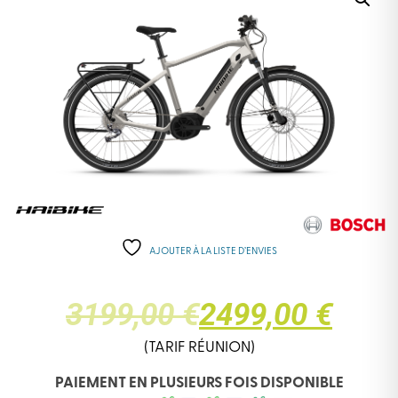
AJOUTER À LA LISTE D’ENVIES
LE
LE
3199,00 €
2499,00 €
PRIX
PRIX
(TARIF RÉUNION)
PAIEMENT EN PLUSIEURS FOIS DISPONIBLE