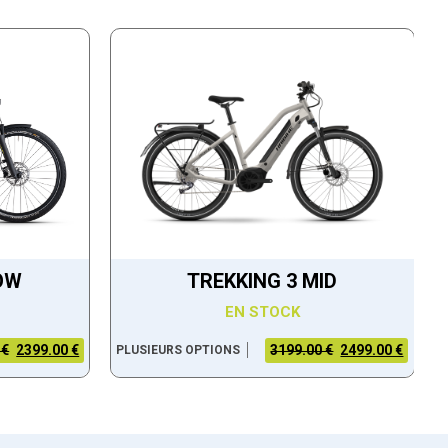
OW
TREKKING 3 MID
EN STOCK
 €
2399.00 €
3199.00 €
2499.00 €
PLUSIEURS OPTIONS