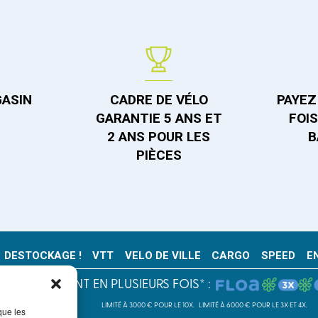
GASIN
CADRE DE VÉLO
PAYEZ 
GARANTIE 5 ANS ET
FOI
2 ANS POUR LES
B
PIÈCES
DESTOCKAGE !
VTT
VELO DE VILLE
CARGO
SPEED
E
PAIEMENT EN PLUSIEURS FOIS* :
LIMITÉ À 3000 € POUR LE 10X.
LIMITÉ À 6000 € POUR LE 3X ET 4X.
que les