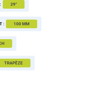
:
29"
 :
100 MM
CH
TRAPÈZE