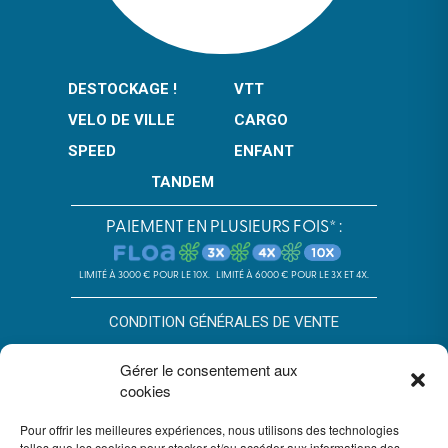
DESTOCKAGE !
VTT
VELO DE VILLE
CARGO
SPEED
ENFANT
TANDEM
PAIEMENT EN PLUSIEURS FOIS* :
LIMITÉ À 3000 € POUR LE 10X.
LIMITÉ À 6000 € POUR LE 3X ET 4X.
CONDITION GÉNÉRALES DE VENTE
POLITIQUE DE CONFIDENTIALITÉ
Gérer le consentement aux
cookies
*SOUS RÉSERVE D’ACCEPTATION DU DOSSIER PAR FLOA. SA AU
CAPITAL DE 72 297 200 € - RCS BORDEAUX 434 130 423 –
Pour offrir les meilleures expériences, nous utilisons des technologies
IMMEUBLE G7, 71 RUE LUCIEN FAURE 33300 BORDEAUX,
ENREGISTRÉE À L’ORIAS SOUS LE N°07028160. SOUMISE AU
telles que les cookies pour stocker et/ou accéder aux informations des