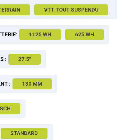
TERRAIN
VTT TOUT SUSPENDU
TERIE:
1125 WH
625 WH
S :
27.5"
NT :
130 MM
SCH
STANDARD