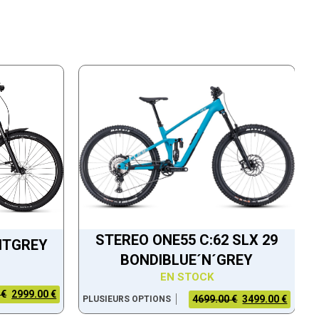
STEREO ONE55 C:62 SLX 29
HTGREY
BONDIBLUE´N´GREY
EN STOCK
 €
2999.00 €
4699.00 €
3499.00 €
PLUSIEURS OPTIONS