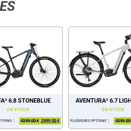
RES
FA² 6.8 STONEBLUE
AVENTURA² 6.7 LIG
EN STOCK
EN STOCK
4399.00 €
2999.00 €
4399.00
PTIONS
PLUSIEURS OPTIONS