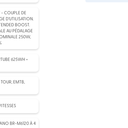
 - COUPLE DE
E D'UTILISATION.
TENDED BOOST.
ALE AU PÉDALAGE
NOMINALE 250W,
%
RTUBE 625WH +
 TOUR, EMTB,
VITESSES
ANO BR-M6120 À 4