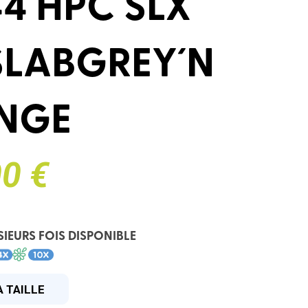
4 HPC SLX
SLABGREY´N
NGE
0 €
SIEURS FOIS DISPONIBLE