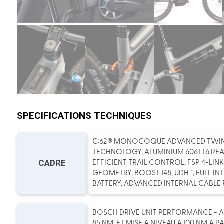
SPECIFICATIONS TECHNIQUES
C:62® MONOCOQUE ADVANCED TWI
TECHNOLOGY, ALUMINIUM 6061 T6 REA
CADRE
EFFICIENT TRAIL CONTROL, FSP 4-LINK,
GEOMETRY, BOOST 148, UDH™, FULL I
BATTERY, ADVANCED INTERNAL CABLE
BOSCH DRIVE UNIT PERFORMANCE - 
85 NM, ET MISE À NIVEAU À 100 NM À PA