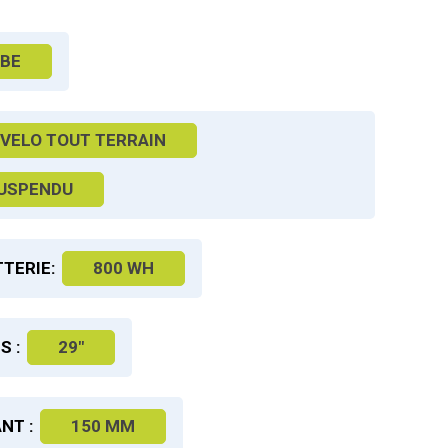
BE
VELO TOUT TERRAIN
SUSPENDU
TERIE:
800 WH
S :
29"
NT :
150 MM