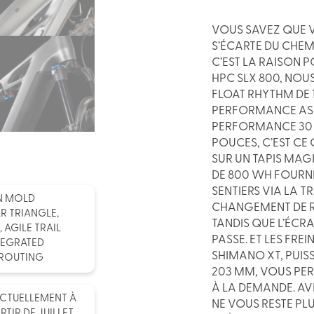
VOUS SAVEZ QUE V
S’ÉCARTE DU CHEMI
C’EST LA RAISON 
HPC SLX 800, NO
FLOAT RHYTHM DE 
PERFORMANCE ASS
PERFORMANCE 30 E
POUCES, C’EST CE
SUR UN TAPIS MAG
DE 800 WH FOURNI
SENTIERS VIA LA 
N MOLD
CHANGEMENT DE RA
R TRIANGLE,
TANDIS QUE L’ÉCR
 AGILE TRAIL
PASSE. ET LES FRE
NTEGRATED
SHIMANO XT, PUIS
 ROUTING
203 MM, VOUS PER
À LA DEMANDE. AVE
ACTUELLEMENT À
NE VOUS RESTE PL
RTIR DE JUILLET