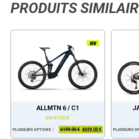
PRODUITS SIMILAI
ALLMTN 6 / C1
J
EN STOCK
6199.00 €
4699.00 €
PLUSIEURS OPTIONS
PLUSIEURS O