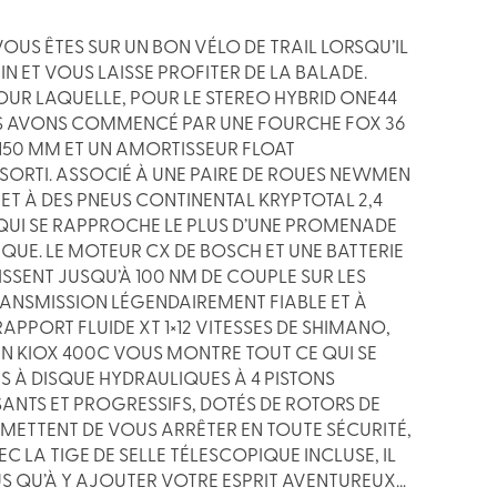
OUS ÊTES SUR UN BON VÉLO DE TRAIL LORSQU’IL
N ET VOUS LAISSE PROFITER DE LA BALADE.
POUR LAQUELLE, POUR LE STEREO HYBRID ONE44
US AVONS COMMENCÉ PAR UNE FOURCHE FOX 36
150 MM ET UN AMORTISSEUR FLOAT
ORTI. ASSOCIÉ À UNE PAIRE DE ROUES NEWMEN
T À DES PNEUS CONTINENTAL KRYPTOTAL 2,4
 QUI SE RAPPROCHE LE PLUS D’UNE PROMENADE
IQUE. LE MOTEUR CX DE BOSCH ET UNE BATTERIE
SSENT JUSQU’À 100 NM DE COUPLE SUR LES
TRANSMISSION LÉGENDAIREMENT FIABLE ET À
PPORT FLUIDE XT 1×12 VITESSES DE SHIMANO,
AN KIOX 400C VOUS MONTRE TOUT CE QUI SE
INS À DISQUE HYDRAULIQUES À 4 PISTONS
SANTS ET PROGRESSIFS, DOTÉS DE ROTORS DE
METTENT DE VOUS ARRÊTER EN TOUTE SÉCURITÉ,
C LA TIGE DE SELLE TÉLESCOPIQUE INCLUSE, IL
US QU’À Y AJOUTER VOTRE ESPRIT AVENTUREUX…