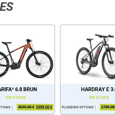
RES
ARIFA² 6.8 BRUN
HARDRAY E 3.
EN STOCK
EN STOCK
4599.00 €
3099.00 €
2799.00
PTIONS
PLUSIEURS OPTIONS