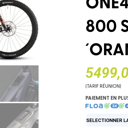
ONE4
800 
´ORA
5499,0
(TARIF RÉUNION)
PAIEMENT EN PLU