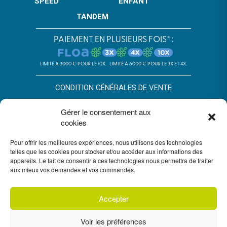
SPEED
ENFANT
TANDEM
PAIEMENT EN PLUSIEURS FOIS* :
LIMITÉ À 3000 € POUR LE 10X.
LIMITÉ À 6000 € POUR LE 3X ET 4X.
CONDITION GÉNÉRALES DE VENTE
POLITIQUE DE CONFIDENTIALITÉ
Gérer le consentement aux
cookies
*SOUS RÉSERVE D’ACCEPTATION DU DOSSIER PAR FLOA. SA AU
CAPITAL DE 72 297 200 € - RCS BORDEAUX 434 130 423 –
Pour offrir les meilleures expériences, nous utilisons des technologies
IMMEUBLE G7, 71 RUE LUCIEN FAURE 33300 BORDEAUX,
ENREGISTRÉE À L’ORIAS SOUS LE N°07028160. SOUMISE AU
telles que les cookies pour stocker et/ou accéder aux informations des
CONTRÔLE DE L’AUTORITÉ DE CONTRÔLE PRUDENTIEL ET DE
appareils. Le fait de consentir à ces technologies nous permettra de traiter
RÉSOLUTION, 4 PLACE DE BUDAPEST CS 92459, 75436 PARIS.
aux mieux vos demandes et vos commandes.
VOUS DISPOSEZ DU DÉLAI LÉGAL DE RÉTRACTATION. VOIR
CONDITIONS DU PAIEMENT EN PLUSIEURS FOIS FLOA
ICI
. UN
CRÉDIT VOUS ENGAGE ET DOIT ÊTRE REMBOURSÉ. VÉRIFIEZ VOS
CAPACITÉS DE REMBOURSEMENT AVANT DE VOUS ENGAGER.
Accepter
Voir les préférences