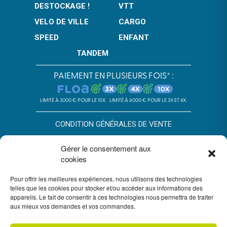
DESTOCKAGE !
VTT
VELO DE VILLE
CARGO
SPEED
ENFANT
TANDEM
PAIEMENT EN PLUSIEURS FOIS* :
LIMITÉ À 3000 € POUR LE 10X.
LIMITÉ À 6000 € POUR LE 3X ET 4X.
CONDITION GÉNÉRALES DE VENTE
POLITIQUE DE CONFIDENTIALITÉ
Gérer le consentement aux
cookies
*SOUS RÉSERVE D’ACCEPTATION DU DOSSIER PAR FLOA. SA AU
CAPITAL DE 72 297 200 € - RCS BORDEAUX 434 130 423 –
IMMEUBLE G7, 71 RUE LUCIEN FAURE 33300 BORDEAUX,
Pour offrir les meilleures expériences, nous utilisons des technologies
ENREGISTRÉE À L’ORIAS SOUS LE N°07028160. SOUMISE AU
telles que les cookies pour stocker et/ou accéder aux informations des
CONTRÔLE DE L’AUTORITÉ DE CONTRÔLE PRUDENTIEL ET DE
appareils. Le fait de consentir à ces technologies nous permettra de traiter
RÉSOLUTION, 4 PLACE DE BUDAPEST CS 92459, 75436 PARIS.
aux mieux vos demandes et vos commandes.
VOUS DISPOSEZ DU DÉLAI LÉGAL DE RÉTRACTATION. VOIR
CONDITIONS DU PAIEMENT EN PLUSIEURS FOIS FLOA
ICI
. UN
CRÉDIT VOUS ENGAGE ET DOIT ÊTRE REMBOURSÉ. VÉRIFIEZ VOS
CAPACITÉS DE REMBOURSEMENT AVANT DE VOUS ENGAGER.