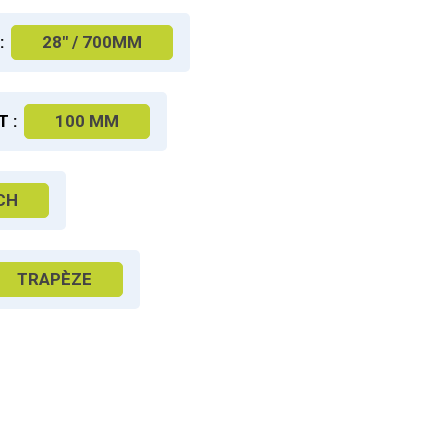
:
28" / 700MM
 :
100 MM
CH
TRAPÈZE