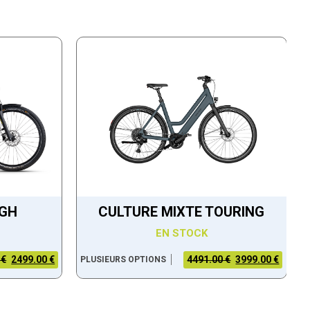
IGH
CULTURE MIXTE TOURING
EN STOCK
 €
2499.00 €
4491.00 €
3999.00 €
PLUSIEURS OPTIONS