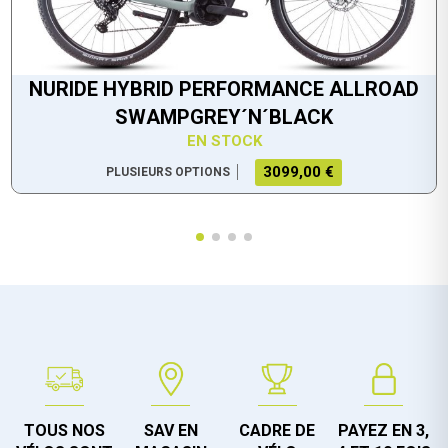
NURIDE HYBRID PERFORMANCE ALLROAD
SWAMPGREY´N´BLACK
EN STOCK
3099,00 €
PLUSIEURS OPTIONS
TOUS NOS
SAV EN
CADRE DE
PAYEZ EN 3,