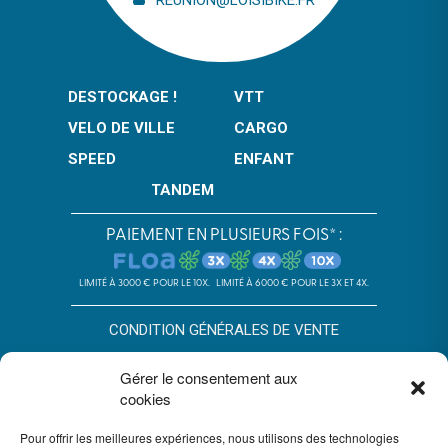
REUNION@LOISIBIKE.FR
DESTOCKAGE !
VTT
VELO DE VILLE
CARGO
SPEED
ENFANT
TANDEM
PAIEMENT EN PLUSIEURS FOIS* :
LIMITÉ À 3000 € POUR LE 10X.
LIMITÉ À 6000 € POUR LE 3X ET 4X.
CONDITION GÉNÉRALES DE VENTE
POLITIQUE DE CONFIDENTIALITÉ
Gérer le consentement aux
cookies
*SOUS RÉSERVE D’ACCEPTATION DU DOSSIER PAR FLOA. SA AU
CAPITAL DE 72 297 200 € - RCS BORDEAUX 434 130 423 –
Pour offrir les meilleures expériences, nous utilisons des technologies
IMMEUBLE G7, 71 RUE LUCIEN FAURE 33300 BORDEAUX,