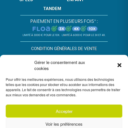
TANDEM
PAIEMENT EN PLUSIEURS FOIS* :
LIMITÉ À 3000 € POUR LE 10X.
LIMITÉ À 6000 € POUR LE 3X ET 4X.
CONDITION GÉNÉRALES DE VENTE
POLITIQUE DE CONFIDENTIALITÉ
Gérer le consentement aux
cookies
*SOUS RÉSERVE D’ACCEPTATION DU DOSSIER PAR FLOA. SA AU
CAPITAL DE 72 297 200 € - RCS BORDEAUX 434 130 423 –
Pour offrir les meilleures expériences, nous utilisons des technologies
IMMEUBLE G7, 71 RUE LUCIEN FAURE 33300 BORDEAUX,
ENREGISTRÉE À L’ORIAS SOUS LE N°07028160. SOUMISE AU
telles que les cookies pour stocker et/ou accéder aux informations des
CONTRÔLE DE L’AUTORITÉ DE CONTRÔLE PRUDENTIEL ET DE
appareils. Le fait de consentir à ces technologies nous permettra de traiter
RÉSOLUTION, 4 PLACE DE BUDAPEST CS 92459, 75436 PARIS.
aux mieux vos demandes et vos commandes.
VOUS DISPOSEZ DU DÉLAI LÉGAL DE RÉTRACTATION. VOIR
CONDITIONS DU PAIEMENT EN PLUSIEURS FOIS FLOA
ICI
. UN
CRÉDIT VOUS ENGAGE ET DOIT ÊTRE REMBOURSÉ. VÉRIFIEZ VOS
CAPACITÉS DE REMBOURSEMENT AVANT DE VOUS ENGAGER.
Accepter
Voir les préférences