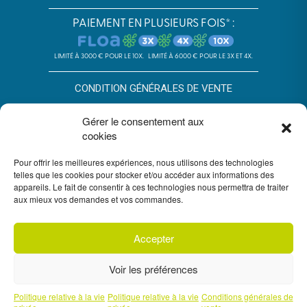
PAIEMENT EN PLUSIEURS FOIS* :
LIMITÉ À 3000 € POUR LE 10X.
LIMITÉ À 6000 € POUR LE 3X ET 4X.
CONDITION GÉNÉRALES DE VENTE
POLITIQUE DE CONFIDENTIALITÉ
Gérer le consentement aux
cookies
*SOUS RÉSERVE D’ACCEPTATION DU DOSSIER PAR FLOA. SA AU
CAPITAL DE 72 297 200 € - RCS BORDEAUX 434 130 423 –
IMMEUBLE G7, 71 RUE LUCIEN FAURE 33300 BORDEAUX,
Pour offrir les meilleures expériences, nous utilisons des technologies
ENREGISTRÉE À L’ORIAS SOUS LE N°07028160. SOUMISE AU
telles que les cookies pour stocker et/ou accéder aux informations des
CONTRÔLE DE L’AUTORITÉ DE CONTRÔLE PRUDENTIEL ET DE
appareils. Le fait de consentir à ces technologies nous permettra de traiter
RÉSOLUTION, 4 PLACE DE BUDAPEST CS 92459, 75436 PARIS.
aux mieux vos demandes et vos commandes.
VOUS DISPOSEZ DU DÉLAI LÉGAL DE RÉTRACTATION. VOIR
CONDITIONS DU PAIEMENT EN PLUSIEURS FOIS FLOA
ICI
. UN
CRÉDIT VOUS ENGAGE ET DOIT ÊTRE REMBOURSÉ. VÉRIFIEZ VOS
CAPACITÉS DE REMBOURSEMENT AVANT DE VOUS ENGAGER.
Accepter
Voir les préférences
Politique relative à la vie
Politique relative à la vie
Conditions générales de