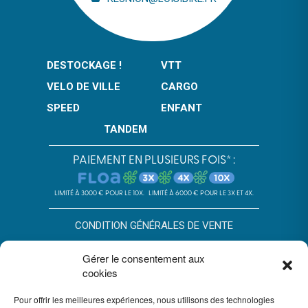
DESTOCKAGE !
VTT
VELO DE VILLE
CARGO
SPEED
ENFANT
TANDEM
PAIEMENT EN PLUSIEURS FOIS* :
LIMITÉ À 3000 € POUR LE 10X.
LIMITÉ À 6000 € POUR LE 3X ET 4X.
CONDITION GÉNÉRALES DE VENTE
POLITIQUE DE CONFIDENTIALITÉ
Gérer le consentement aux
cookies
*SOUS RÉSERVE D’ACCEPTATION DU DOSSIER PAR FLOA. SA AU
CAPITAL DE 72 297 200 € - RCS BORDEAUX 434 130 423 –
Pour offrir les meilleures expériences, nous utilisons des technologies
IMMEUBLE G7, 71 RUE LUCIEN FAURE 33300 BORDEAUX,
ENREGISTRÉE À L’ORIAS SOUS LE N°07028160. SOUMISE AU