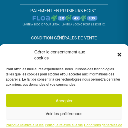
PAIEMENT EN PLUSIEURS FOIS* :
LIMITÉ À 3000 € POUR LE 10X.
LIMITÉ À 6000 € POUR LE 3X ET 4X.
CONDITION GÉNÉRALES DE VENTE
POLITIQUE DE CONFIDENTIALITÉ
Gérer le consentement aux
cookies
*SOUS RÉSERVE D’ACCEPTATION DU DOSSIER PAR FLOA. SA AU
CAPITAL DE 72 297 200 € - RCS BORDEAUX 434 130 423 –
IMMEUBLE G7, 71 RUE LUCIEN FAURE 33300 BORDEAUX,
Pour offrir les meilleures expériences, nous utilisons des technologies
ENREGISTRÉE À L’ORIAS SOUS LE N°07028160. SOUMISE AU
telles que les cookies pour stocker et/ou accéder aux informations des
CONTRÔLE DE L’AUTORITÉ DE CONTRÔLE PRUDENTIEL ET DE
appareils. Le fait de consentir à ces technologies nous permettra de traiter
RÉSOLUTION, 4 PLACE DE BUDAPEST CS 92459, 75436 PARIS.
aux mieux vos demandes et vos commandes.
VOUS DISPOSEZ DU DÉLAI LÉGAL DE RÉTRACTATION. VOIR
CONDITIONS DU PAIEMENT EN PLUSIEURS FOIS FLOA
ICI
. UN
CRÉDIT VOUS ENGAGE ET DOIT ÊTRE REMBOURSÉ. VÉRIFIEZ VOS
CAPACITÉS DE REMBOURSEMENT AVANT DE VOUS ENGAGER.
Accepter
Voir les préférences
Politique relative à la vie
Politique relative à la vie
Conditions générales de