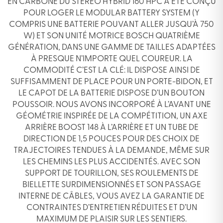
EN CARBONE DU STEREO HYBRID 160 HPC A ÉTÉ CONÇU
POUR LOGER LE MODULAR BATTERY SYSTEM (Y
COMPRIS UNE BATTERIE POUVANT ALLER JUSQU’À 750
W) ET SON UNITÉ MOTRICE BOSCH QUATRIÈME
GÉNÉRATION, DANS UNE GAMME DE TAILLES ADAPTÉES
À PRESQUE N’IMPORTE QUEL COUREUR. LA
COMMODITÉ C’EST LA CLÉ: IL DISPOSE AINSI DE
SUFFISAMMENT DE PLACE POUR UN PORTE-BIDON, ET
LE CAPOT DE LA BATTERIE DISPOSE D’UN BOUTON
POUSSOIR. NOUS AVONS INCORPORÉ À L’AVANT UNE
GÉOMÉTRIE INSPIRÉE DE LA COMPÉTITION, UN AXE
ARRIÈRE BOOST 148 À L’ARRIÈRE ET UN TUBE DE
DIRECTION DE 1,5 POUCES POUR DES CHOIX DE
TRAJECTOIRES TENDUES À LA DEMANDE, MÊME SUR
LES CHEMINS LES PLUS ACCIDENTÉS. AVEC SON
SUPPORT DE TOURILLON, SES ROULEMENTS DE
BIELLETTE SURDIMENSIONNÉS ET SON PASSAGE
INTERNE DE CÂBLES, VOUS AVEZ LA GARANTIE DE
CONTRAINTES D’ENTRETIEN RÉDUITES ET D’UN
MAXIMUM DE PLAISIR SUR LES SENTIERS.