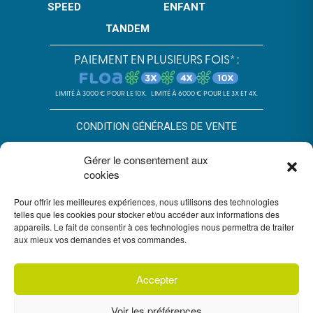
SPEED
ENFANT
TANDEM
PAIEMENT EN PLUSIEURS FOIS* :
LIMITÉ À 3000 € POUR LE 10X.
LIMITÉ À 6000 € POUR LE 3X ET 4X.
CONDITION GÉNÉRALES DE VENTE
POLITIQUE DE CONFIDENTIALITÉ
Gérer le consentement aux
cookies
*SOUS RÉSERVE D’ACCEPTATION DU DOSSIER PAR FLOA. SA AU
CAPITAL DE 72 297 200 € - RCS BORDEAUX 434 130 423 –
Pour offrir les meilleures expériences, nous utilisons des technologies
IMMEUBLE G7, 71 RUE LUCIEN FAURE 33300 BORDEAUX,
ENREGISTRÉE À L’ORIAS SOUS LE N°07028160. SOUMISE AU
telles que les cookies pour stocker et/ou accéder aux informations des
CONTRÔLE DE L’AUTORITÉ DE CONTRÔLE PRUDENTIEL ET DE
appareils. Le fait de consentir à ces technologies nous permettra de traiter
RÉSOLUTION, 4 PLACE DE BUDAPEST CS 92459, 75436 PARIS.
aux mieux vos demandes et vos commandes.
VOUS DISPOSEZ DU DÉLAI LÉGAL DE RÉTRACTATION. VOIR
CONDITIONS DU PAIEMENT EN PLUSIEURS FOIS FLOA
ICI
. UN
CRÉDIT VOUS ENGAGE ET DOIT ÊTRE REMBOURSÉ. VÉRIFIEZ VOS
CAPACITÉS DE REMBOURSEMENT AVANT DE VOUS ENGAGER.
Accepter
Voir les préférences