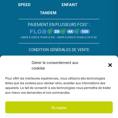
SPEED
ENFANT
TANDEM
PAIEMENT EN PLUSIEURS FOIS* :
LIMITÉ À 3000 € POUR LE 10X.
LIMITÉ À 6000 € POUR LE 3X ET 4X.
CONDITION GÉNÉRALES DE VENTE
POLITIQUE DE CONFIDENTIALITÉ
Gérer le consentement aux
cookies
*SOUS RÉSERVE D’ACCEPTATION DU DOSSIER PAR FLOA. SA AU
CAPITAL DE 72 297 200 € - RCS BORDEAUX 434 130 423 –
IMMEUBLE G7, 71 RUE LUCIEN FAURE 33300 BORDEAUX,
Pour offrir les meilleures expériences, nous utilisons des technologies
ENREGISTRÉE À L’ORIAS SOUS LE N°07028160. SOUMISE AU
telles que les cookies pour stocker et/ou accéder aux informations des
CONTRÔLE DE L’AUTORITÉ DE CONTRÔLE PRUDENTIEL ET DE
appareils. Le fait de consentir à ces technologies nous permettra de traiter
RÉSOLUTION, 4 PLACE DE BUDAPEST CS 92459, 75436 PARIS.
aux mieux vos demandes et vos commandes.
VOUS DISPOSEZ DU DÉLAI LÉGAL DE RÉTRACTATION. VOIR
CONDITIONS DU PAIEMENT EN PLUSIEURS FOIS FLOA
ICI
. UN
CRÉDIT VOUS ENGAGE ET DOIT ÊTRE REMBOURSÉ. VÉRIFIEZ VOS
CAPACITÉS DE REMBOURSEMENT AVANT DE VOUS ENGAGER.
Accepter