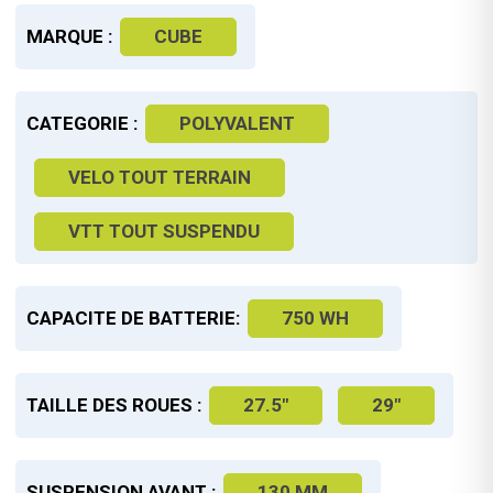
MARQUE :
CUBE
CATEGORIE :
POLYVALENT
VELO TOUT TERRAIN
VTT TOUT SUSPENDU
CAPACITE DE BATTERIE:
750 WH
TAILLE DES ROUES :
27.5"
29"
SUSPENSION AVANT :
130 MM