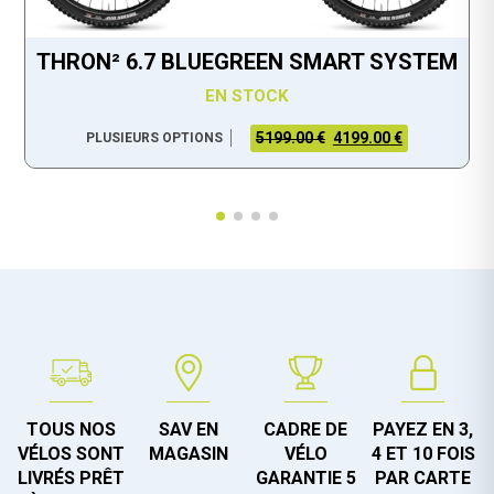
THRON² 6.7 BLUEGREEN SMART SYSTEM
EN STOCK
5199.00 €
4199.00 €
PLUSIEURS OPTIONS
TOUS NOS
SAV EN
CADRE DE
PAYEZ EN 3,
VÉLOS SONT
MAGASIN
VÉLO
4 ET 10 FOIS
LIVRÉS PRÊT
GARANTIE 5
PAR CARTE