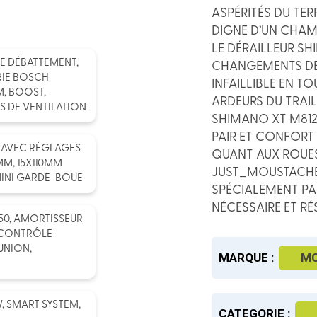
ASPÉRITÉS DU TER
DIGNE D’UN CHA
LE DÉRAILLEUR SH
DE DÉBATTEMENT,
CHANGEMENTS DE 
RIE BOSCH
INFAILLIBLE EN T
M, BOOST,
ARDEURS DU TRAIL
 DE VENTILATION
SHIMANO XT M812
PAIR ET CONFORT 
P2 AVEC RÉGLAGES
QUANT AUX ROUES
M, 15X110MM
JUST_MOUSTACHE,
MINI GARDE-BOUE
SPÉCIALEMENT PA
NÉCESSAIRE ET RÉ
50, AMORTISSEUR
, CONTRÔLE
UNION,
MARQUE :
M
, SMART SYSTEM,
CATEGORIE :