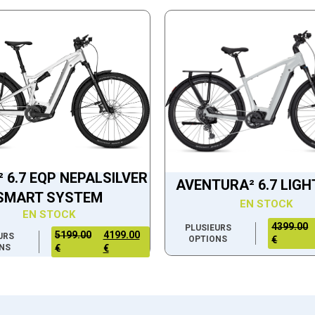
 6.7 EQP NEPALSILVER
AVENTURA² 6.7 LIG
SMART SYSTEM
EN STOCK
EN STOCK
4399.00
PLUSIEURS
5199.00
4199.00
URS
OPTIONS
€
NS
€
€