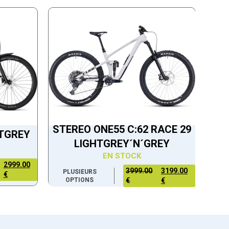
STEREO ONE55 C:62 RACE 29
HTGREY
LIGHTGREY´N´GREY
EN STOCK
2999.00
3999.00
3199.00
PLUSIEURS
€
OPTIONS
€
€