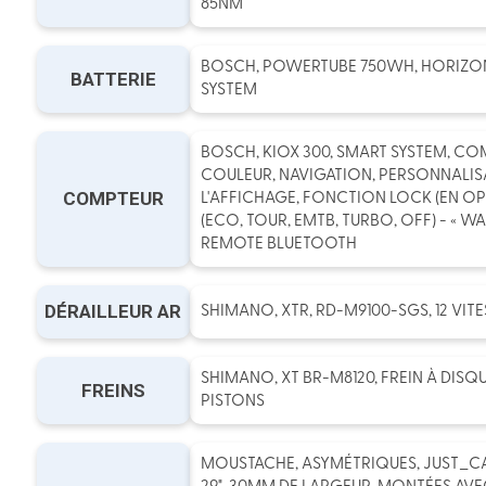
85NM
BOSCH, POWERTUBE 750WH, HORIZON
BATTERIE
SYSTEM
BOSCH, KIOX 300, SMART SYSTEM, CO
COULEUR, NAVIGATION, PERSONNALIS
COMPTEUR
L'AFFICHAGE, FONCTION LOCK (EN OP
(ECO, TOUR, EMTB, TURBO, OFF) - « WAL
REMOTE BLUETOOTH
DÉRAILLEUR AR
SHIMANO, XTR, RD-M9100-SGS, 12 VITE
SHIMANO, XT BR-M8120, FREIN À DISQ
FREINS
PISTONS
MOUSTACHE, ASYMÉTRIQUES, JUST_CA