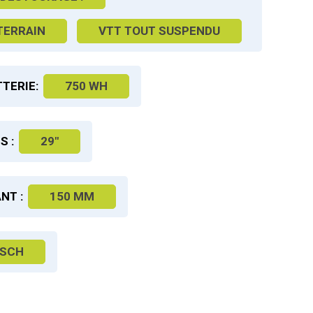
TERRAIN
VTT TOUT SUSPENDU
TERIE:
750 WH
S :
29"
NT :
150 MM
SCH