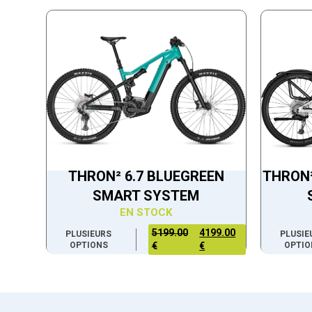
THRON² 6.7 BLUEGREEN
THRON²
SMART SYSTEM
EN STOCK
5199.00
4199.00
PLUSIEURS
PLUSIE
OPTIONS
€
€
OPTIO