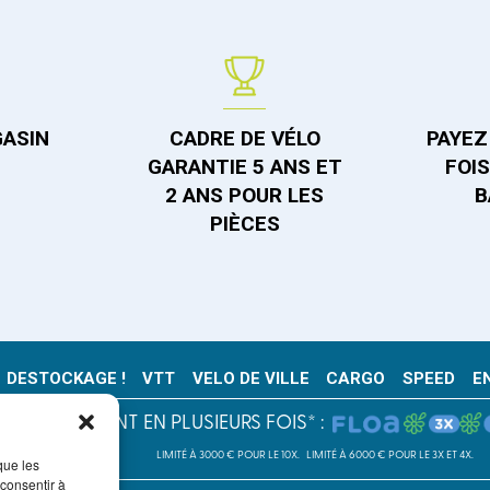
GASIN
CADRE DE VÉLO
PAYEZ 
GARANTIE 5 ANS ET
FOI
2 ANS POUR LES
B
PIÈCES
DESTOCKAGE !
VTT
VELO DE VILLE
CARGO
SPEED
E
PAIEMENT EN PLUSIEURS FOIS* :
LIMITÉ À 3000 € POUR LE 10X.
LIMITÉ À 6000 € POUR LE 3X ET 4X.
que les
 consentir à