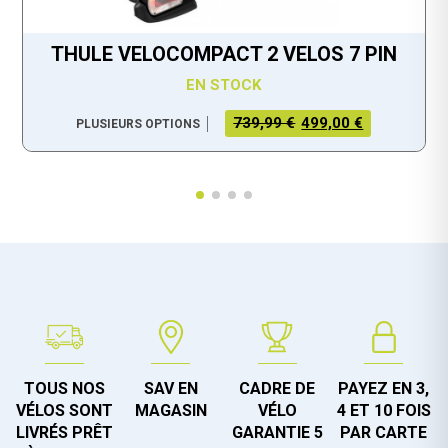
THULE VELOCOMPACT 2 VELOS 7 PIN
EN STOCK
LE PRIX
LE PRIX
739,99 €
499,00 €
PLUSIEURS OPTIONS
INITIAL
ACTUEL
ÉTAIT :
EST :
739,99 €.
499,00 €.
TOUS NOS
SAV EN
CADRE DE
PAYEZ EN 3,
VÉLOS SONT
MAGASIN
VÉLO
4 ET 10 FOIS
LIVRÉS PRÊT
GARANTIE 5
PAR CARTE