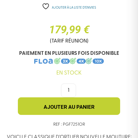
AJOUTER À LA LISTE D’ENVIES
179,99 €
(TARIF RÉUNION)
PAIEMENT EN PLUSIEURS FOIS DISPONIBLE
EN STOCK
QUANTITÉ
DE
SACOCHE
ORTLIEB
AJOUTER AU PANIER
DOWNTOWN
2
REF : PGF7251OR
QL3.1
NOIRE
VOICI LE CLASSIQUE D’ORTLIEB NOUVELLE MOUTURE: