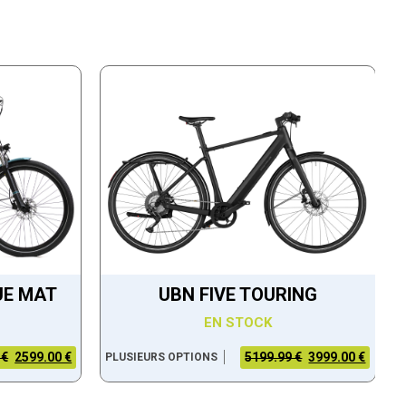
UE MAT
UBN FIVE TOURING
EN STOCK
 €
2599.00 €
5199.99 €
3999.00 €
PLUSIEURS OPTIONS