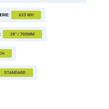
ERIE:
625 WH
:
28" / 700MM
CH
STANDARD