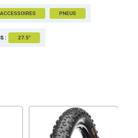
ACCESSOIRES
PNEUS
S :
27.5"