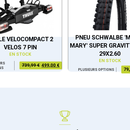
PNEU SCHWALBE '
LE VELOCOMPACT 2
MARY' SUPER GRAVIT
VELOS 7 PIN
29X2.60
EN STOCK
EN STOCK
URS
LE PRIX
LE PRIX
739,99 €
499,00 €
NS
79
PLUSIEURS OPTIONS
INITIAL
ACTUEL
ÉTAIT :
EST :
739,99 €.
499,00 €.