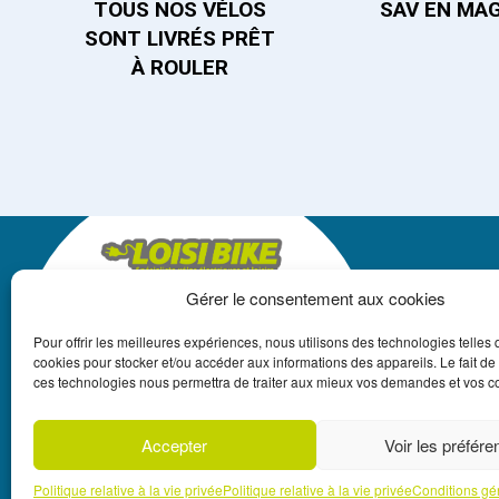
TOUS NOS VÉLOS
SAV EN MA
SONT LIVRÉS PRÊT
À ROULER
Gérer le consentement aux cookies
LOISIBIKE
Pour offrir les meilleures expériences, nous utilisons des technologies telles 
+262 262 550 250
cookies pour stocker et/ou accéder aux informations des appareils. Le fait de
ces technologies nous permettra de traiter aux mieux vos demandes et vos
REUNION@LOISIBIKE.FR
*SOUS RÉSERVE D
Accepter
Voir les préfér
LUCIEN FAURE 3
PRUDENTIEL ET D
CONDITIONS DU 
Politique relative à la vie privée
Politique relative à la vie privée
Conditions gé
REMBOURSEMENT