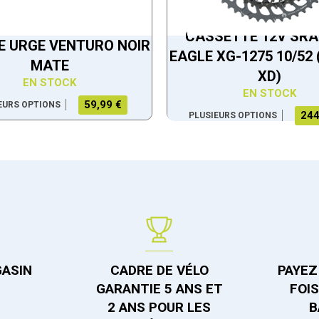
CASSETTE 12V SR
 URGE VENTURO NOIR
EAGLE XG-1275 10/52
MATE
XD)
EN STOCK
EN STOCK
59,99 €
EURS OPTIONS
244
PLUSIEURS OPTIONS
GASIN
CADRE DE VÉLO
PAYEZ 
GARANTIE 5 ANS ET
FOI
2 ANS POUR LES
B