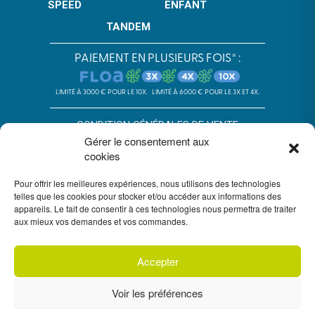
SPEED
ENFANT
TANDEM
PAIEMENT EN PLUSIEURS FOIS* :
LIMITÉ À 3000 € POUR LE 10X.
LIMITÉ À 6000 € POUR LE 3X ET 4X.
CONDITION GÉNÉRALES DE VENTE
Gérer le consentement aux
POLITIQUE DE CONFIDENTIALITÉ
cookies
*SOUS RÉSERVE D’ACCEPTATION DU DOSSIER PAR FLOA. SA AU
Pour offrir les meilleures expériences, nous utilisons des technologies
CAPITAL DE 72 297 200 € - RCS BORDEAUX 434 130 423 –
telles que les cookies pour stocker et/ou accéder aux informations des
IMMEUBLE G7, 71 RUE LUCIEN FAURE 33300 BORDEAUX,
appareils. Le fait de consentir à ces technologies nous permettra de traiter
ENREGISTRÉE À L’ORIAS SOUS LE N°07028160. SOUMISE AU
CONTRÔLE DE L’AUTORITÉ DE CONTRÔLE PRUDENTIEL ET DE
aux mieux vos demandes et vos commandes.
RÉSOLUTION, 4 PLACE DE BUDAPEST CS 92459, 75436 PARIS.
VOUS DISPOSEZ DU DÉLAI LÉGAL DE RÉTRACTATION. VOIR
CONDITIONS DU PAIEMENT EN PLUSIEURS FOIS FLOA
ICI
. UN
Accepter
CRÉDIT VOUS ENGAGE ET DOIT ÊTRE REMBOURSÉ. VÉRIFIEZ VOS
CAPACITÉS DE REMBOURSEMENT AVANT DE VOUS ENGAGER.
Voir les préférences