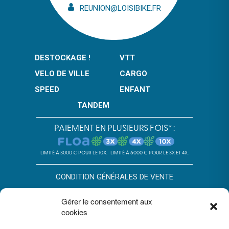
REUNION@LOISIBIKE.FR
DESTOCKAGE !
VTT
VELO DE VILLE
CARGO
SPEED
ENFANT
TANDEM
PAIEMENT EN PLUSIEURS FOIS* :
LIMITÉ À 3000 € POUR LE 10X.
LIMITÉ À 6000 € POUR LE 3X ET 4X.
CONDITION GÉNÉRALES DE VENTE
POLITIQUE DE CONFIDENTIALITÉ
Gérer le consentement aux
cookies
*SOUS RÉSERVE D’ACCEPTATION DU DOSSIER PAR FLOA. SA AU
CAPITAL DE 72 297 200 € - RCS BORDEAUX 434 130 423 –