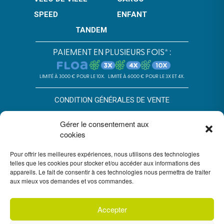
SPEED
ENFANT
TANDEM
PAIEMENT EN PLUSIEURS FOIS* :
LIMITÉ À 3000 € POUR LE 10X.
LIMITÉ À 6000 € POUR LE 3X ET 4X.
CONDITION GÉNÉRALES DE VENTE
POLITIQUE DE CONFIDENTIALITÉ
Gérer le consentement aux
cookies
*SOUS RÉSERVE D’ACCEPTATION DU DOSSIER PAR FLOA. SA AU
CAPITAL DE 72 297 200 € - RCS BORDEAUX 434 130 423 –
IMMEUBLE G7, 71 RUE LUCIEN FAURE 33300 BORDEAUX,
Pour offrir les meilleures expériences, nous utilisons des technologies
ENREGISTRÉE À L’ORIAS SOUS LE N°07028160. SOUMISE AU
telles que les cookies pour stocker et/ou accéder aux informations des
CONTRÔLE DE L’AUTORITÉ DE CONTRÔLE PRUDENTIEL ET DE
appareils. Le fait de consentir à ces technologies nous permettra de traiter
RÉSOLUTION, 4 PLACE DE BUDAPEST CS 92459, 75436 PARIS.
aux mieux vos demandes et vos commandes.
VOUS DISPOSEZ DU DÉLAI LÉGAL DE RÉTRACTATION. VOIR
CONDITIONS DU PAIEMENT EN PLUSIEURS FOIS FLOA
ICI
. UN
CRÉDIT VOUS ENGAGE ET DOIT ÊTRE REMBOURSÉ. VÉRIFIEZ VOS
CAPACITÉS DE REMBOURSEMENT AVANT DE VOUS ENGAGER.
Accepter