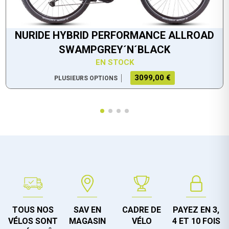
NURIDE HYBRID PERFORMANCE ALLROAD
SWAMPGREY´N´BLACK
EN STOCK
3099,00 €
PLUSIEURS OPTIONS
TOUS NOS
SAV EN
CADRE DE
PAYEZ EN 3,
VÉLOS SONT
MAGASIN
VÉLO
4 ET 10 FOIS