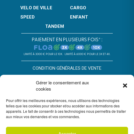
VELO DE VILLE
CARGO
SPEED
ENFANT
TANDEM
PAIEMENT EN PLUSIEURS FOIS* :
LIMITÉ À 3000 € POUR LE 10X.
LIMITÉ À 6000 € POUR LE 3X ET 4X.
CONDITION GÉNÉRALES DE VENTE
POLITIQUE DE CONFIDENTIALITÉ
Gérer le consentement aux
cookies
*SOUS RÉSERVE D’ACCEPTATION DU DOSSIER PAR FLOA. SA AU
CAPITAL DE 72 297 200 € - RCS BORDEAUX 434 130 423 –
Pour offrir les meilleures expériences, nous utilisons des technologies
IMMEUBLE G7, 71 RUE LUCIEN FAURE 33300 BORDEAUX,
ENREGISTRÉE À L’ORIAS SOUS LE N°07028160. SOUMISE AU
telles que les cookies pour stocker et/ou accéder aux informations des
CONTRÔLE DE L’AUTORITÉ DE CONTRÔLE PRUDENTIEL ET DE
appareils. Le fait de consentir à ces technologies nous permettra de traiter
RÉSOLUTION, 4 PLACE DE BUDAPEST CS 92459, 75436 PARIS.
aux mieux vos demandes et vos commandes.
VOUS DISPOSEZ DU DÉLAI LÉGAL DE RÉTRACTATION. VOIR
CONDITIONS DU PAIEMENT EN PLUSIEURS FOIS FLOA
ICI
. UN
CRÉDIT VOUS ENGAGE ET DOIT ÊTRE REMBOURSÉ. VÉRIFIEZ VOS
CAPACITÉS DE REMBOURSEMENT AVANT DE VOUS ENGAGER.
Accepter