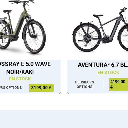
SSRAY E 5.0 WAVE
AVENTURA² 6.7 B
NOIR/KAKI
EN STOCK
EN STOCK
4199.00
PLUSIEURS
OPTIONS
€
3199,00 €
URS OPTIONS