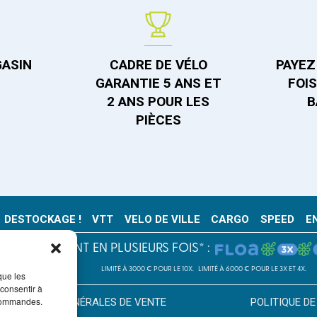
GASIN
CADRE DE VÉLO
PAYEZ 
GARANTIE 5 ANS ET
FOI
2 ANS POUR LES
B
PIÈCES
DESTOCKAGE !
VTT
VELO DE VILLE
CARGO
SPEED
E
PAIEMENT EN PLUSIEURS FOIS* :
LIMITÉ À 3000 € POUR LE 10X.
LIMITÉ À 6000 € POUR LE 3X ET 4X.
que les
 consentir à
 commandes.
CONDITION GÉNÉRALES DE VENTE
POLITIQUE DE