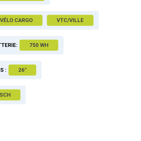
VÉLO CARGO
VTC/VILLE
TERIE:
750 WH
S :
26"
SCH