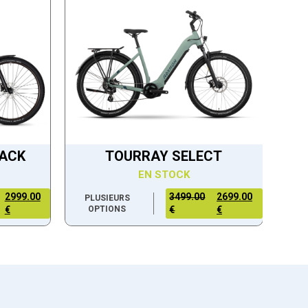
LACK
TOURRAY SELECT
EN STOCK
2999.00
3499.00
2699.00
PLUSIEURS
€
OPTIONS
€
€