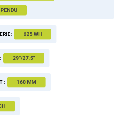
SPENDU
ERIE:
625 WH
:
29"/27.5"
 :
160 MM
CH