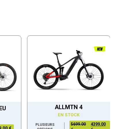
ALLMTN 4
EU
EN STOCK
5699.00
4399.00
PLUSIEURS
9,00 €