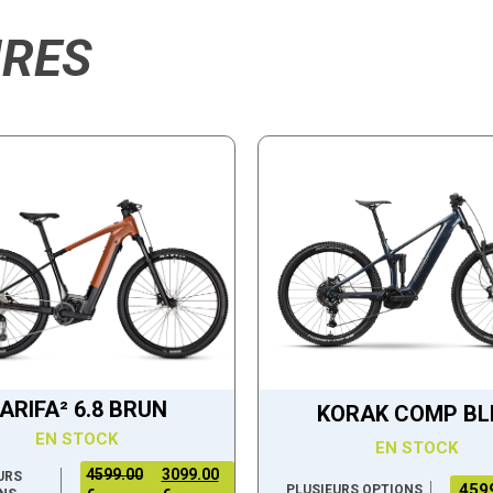
IRES
ARIFA² 6.8 BRUN
KORAK COMP BL
EN STOCK
EN STOCK
4599.00
3099.00
URS
459
PLUSIEURS OPTIONS