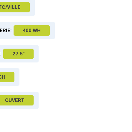
TC/VILLE
ERIE:
400 WH
:
27.5"
CH
OUVERT