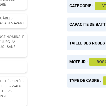
ÉGRÉ
CATEGORIE :
V
 CÂBLES
BAGAGES AVANT
CAPACITE DE BATT
ANCE NOMINALE
E JUSQU'À
TAILLE DES ROUES 
UX - SANS
MOTEUR :
BOS
TYPE DE CADRE :
DE DÉPORTÉE -
FF) - « WALK
ES HORS
ARGE