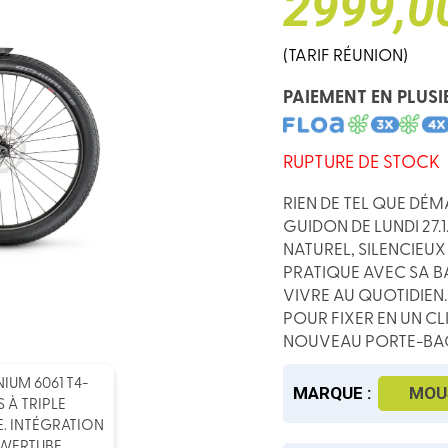
2999,0
(TARIF RÉUNION)
PAIEMENT EN PLUSI
RUPTURE DE STOCK
RIEN DE TEL QUE DÉ
GUIDON DE LUNDI 27.
NATUREL, SILENCIEU
PRATIQUE AVEC SA BA
VIVRE AU QUOTIDIEN
POUR FIXER EN UN C
NOUVEAU PORTE-BAG
IUM 6061 T4-
MARQUE :
MOU
 À TRIPLE
E. INTÉGRATION
OWERTUBE