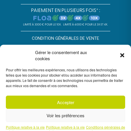
PAIEMENT EN PLUSIEURS FOIS* :
LIMITÉ À 3000 € POUR LE 10X.
LIMITÉ À 6000 € POUR LE 3X ET 4X.
CONDITION GÉNÉRALES DE VENTE
POLITIQUE DE CONFIDENTIALITÉ
Gérer le consentement aux
cookies
*SOUS RÉSERVE D’ACCEPTATION DU DOSSIER PAR FLOA. SA AU
CAPITAL DE 72 297 200 € - RCS BORDEAUX 434 130 423 –
Pour offrir les meilleures expériences, nous utilisons des technologies
IMMEUBLE G7, 71 RUE LUCIEN FAURE 33300 BORDEAUX,
ENREGISTRÉE À L’ORIAS SOUS LE N°07028160. SOUMISE AU
telles que les cookies pour stocker et/ou accéder aux informations des
CONTRÔLE DE L’AUTORITÉ DE CONTRÔLE PRUDENTIEL ET DE
appareils. Le fait de consentir à ces technologies nous permettra de traiter
RÉSOLUTION, 4 PLACE DE BUDAPEST CS 92459, 75436 PARIS.
aux mieux vos demandes et vos commandes.
VOUS DISPOSEZ DU DÉLAI LÉGAL DE RÉTRACTATION. VOIR
CONDITIONS DU PAIEMENT EN PLUSIEURS FOIS FLOA
ICI
. UN
CRÉDIT VOUS ENGAGE ET DOIT ÊTRE REMBOURSÉ. VÉRIFIEZ VOS
CAPACITÉS DE REMBOURSEMENT AVANT DE VOUS ENGAGER.
Accepter
Voir les préférences
Politique relative à la vie
Politique relative à la vie
Conditions générales de