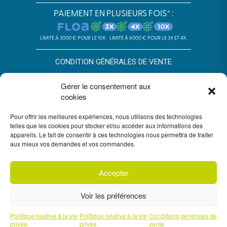
PAIEMENT EN PLUSIEURS FOIS* :
LIMITÉ À 3000 € POUR LE 10X.
LIMITÉ À 6000 € POUR LE 3X ET 4X.
CONDITION GÉNÉRALES DE VENTE
POLITIQUE DE CONFIDENTIALITÉ
Gérer le consentement aux
cookies
*SOUS RÉSERVE D’ACCEPTATION DU DOSSIER PAR FLOA. SA AU
CAPITAL DE 72 297 200 € - RCS BORDEAUX 434 130 423 –
IMMEUBLE G7, 71 RUE LUCIEN FAURE 33300 BORDEAUX,
Pour offrir les meilleures expériences, nous utilisons des technologies
ENREGISTRÉE À L’ORIAS SOUS LE N°07028160. SOUMISE AU
telles que les cookies pour stocker et/ou accéder aux informations des
CONTRÔLE DE L’AUTORITÉ DE CONTRÔLE PRUDENTIEL ET DE
appareils. Le fait de consentir à ces technologies nous permettra de traiter
RÉSOLUTION, 4 PLACE DE BUDAPEST CS 92459, 75436 PARIS.
aux mieux vos demandes et vos commandes.
VOUS DISPOSEZ DU DÉLAI LÉGAL DE RÉTRACTATION. VOIR
CONDITIONS DU PAIEMENT EN PLUSIEURS FOIS FLOA
ICI
. UN
CRÉDIT VOUS ENGAGE ET DOIT ÊTRE REMBOURSÉ. VÉRIFIEZ VOS
CAPACITÉS DE REMBOURSEMENT AVANT DE VOUS ENGAGER.
Accepter
Voir les préférences
Politique relative à la vie
Politique relative à la vie
Conditions générales de
privée
privée
vente