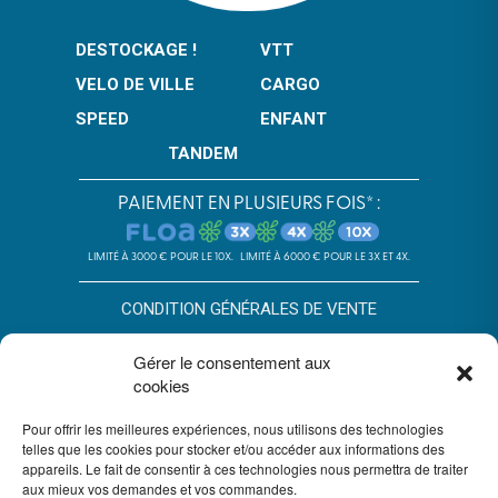
DESTOCKAGE !
VTT
VELO DE VILLE
CARGO
SPEED
ENFANT
TANDEM
PAIEMENT EN PLUSIEURS FOIS* :
LIMITÉ À 3000 € POUR LE 10X.
LIMITÉ À 6000 € POUR LE 3X ET 4X.
CONDITION GÉNÉRALES DE VENTE
POLITIQUE DE CONFIDENTIALITÉ
Gérer le consentement aux
cookies
*SOUS RÉSERVE D’ACCEPTATION DU DOSSIER PAR FLOA. SA AU
CAPITAL DE 72 297 200 € - RCS BORDEAUX 434 130 423 –
IMMEUBLE G7, 71 RUE LUCIEN FAURE 33300 BORDEAUX,
Pour offrir les meilleures expériences, nous utilisons des technologies
ENREGISTRÉE À L’ORIAS SOUS LE N°07028160. SOUMISE AU
telles que les cookies pour stocker et/ou accéder aux informations des
CONTRÔLE DE L’AUTORITÉ DE CONTRÔLE PRUDENTIEL ET DE
appareils. Le fait de consentir à ces technologies nous permettra de traiter
RÉSOLUTION, 4 PLACE DE BUDAPEST CS 92459, 75436 PARIS.
aux mieux vos demandes et vos commandes.
VOUS DISPOSEZ DU DÉLAI LÉGAL DE RÉTRACTATION. VOIR