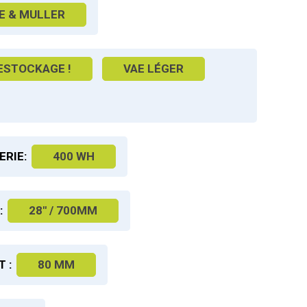
E & MULLER
ESTOCKAGE !
VAE LÉGER
ERIE:
400 WH
:
28" / 700MM
 :
80 MM