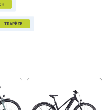
CH
TRAPÈZE