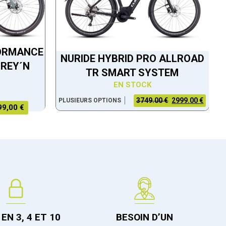
FORMANCE
NURIDE HYBRID PRO ALLROAD
REY´N
TR SMART SYSTEM
EN STOCK
3749.00 €
2999.00 €
PLUSIEURS OPTIONS
99,00 €
EN 3, 4 ET 10
BESOIN D’UN