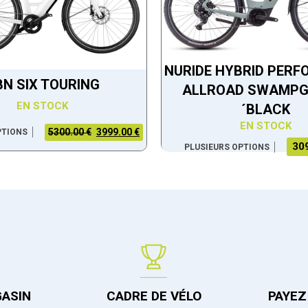
NURIDE HYBRID PER
BN SIX TOURING
ALLROAD SWAMPG
EN STOCK
´BLACK
EN STOCK
5300.00 €
3999.00 €
PTIONS
30
PLUSIEURS OPTIONS
GASIN
CADRE DE VÉLO
PAYEZ 