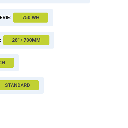
ERIE:
750 WH
:
28" / 700MM
CH
STANDARD