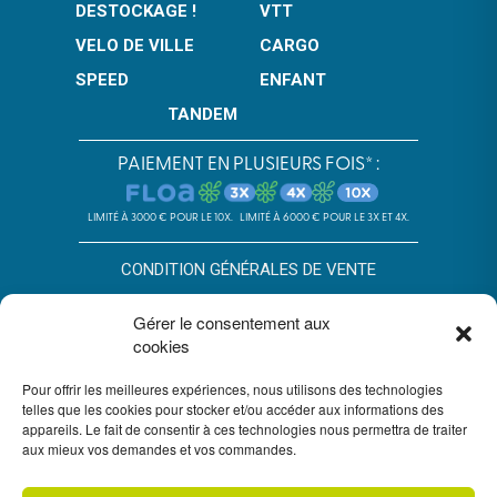
DESTOCKAGE !
VTT
VELO DE VILLE
CARGO
SPEED
ENFANT
TANDEM
PAIEMENT EN PLUSIEURS FOIS* :
LIMITÉ À 3000 € POUR LE 10X.
LIMITÉ À 6000 € POUR LE 3X ET 4X.
CONDITION GÉNÉRALES DE VENTE
POLITIQUE DE CONFIDENTIALITÉ
Gérer le consentement aux
cookies
*SOUS RÉSERVE D’ACCEPTATION DU DOSSIER PAR FLOA. SA AU
CAPITAL DE 72 297 200 € - RCS BORDEAUX 434 130 423 –
Pour offrir les meilleures expériences, nous utilisons des technologies
IMMEUBLE G7, 71 RUE LUCIEN FAURE 33300 BORDEAUX,
ENREGISTRÉE À L’ORIAS SOUS LE N°07028160. SOUMISE AU
telles que les cookies pour stocker et/ou accéder aux informations des
CONTRÔLE DE L’AUTORITÉ DE CONTRÔLE PRUDENTIEL ET DE
appareils. Le fait de consentir à ces technologies nous permettra de traiter
RÉSOLUTION, 4 PLACE DE BUDAPEST CS 92459, 75436 PARIS.
aux mieux vos demandes et vos commandes.
VOUS DISPOSEZ DU DÉLAI LÉGAL DE RÉTRACTATION. VOIR
CONDITIONS DU PAIEMENT EN PLUSIEURS FOIS FLOA
ICI
. UN
CRÉDIT VOUS ENGAGE ET DOIT ÊTRE REMBOURSÉ. VÉRIFIEZ VOS
CAPACITÉS DE REMBOURSEMENT AVANT DE VOUS ENGAGER.