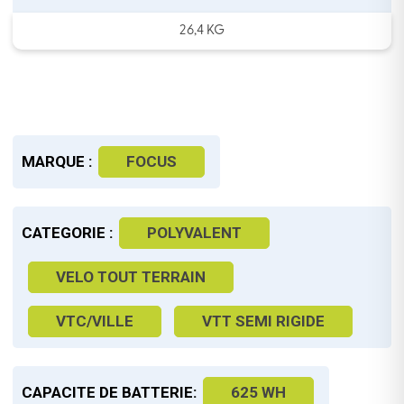
26,4 KG
MARQUE :
FOCUS
CATEGORIE :
POLYVALENT
VELO TOUT TERRAIN
VTC/VILLE
VTT SEMI RIGIDE
CAPACITE DE BATTERIE:
625 WH