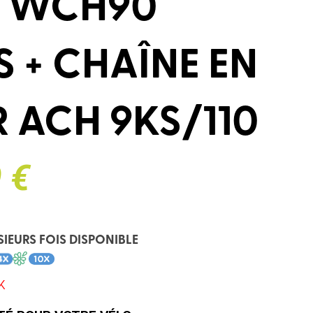
S WCH90
S + CHAÎNE EN
R ACH 9KS/110
 €
SIEURS FOIS DISPONIBLE
K