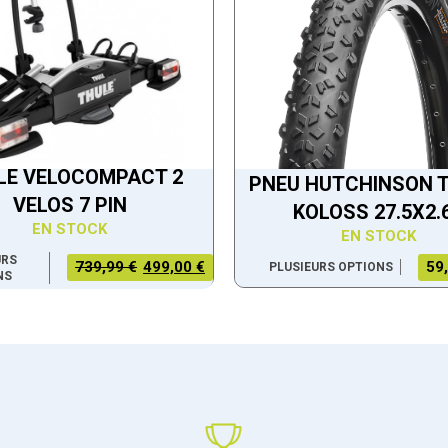
LE VELOCOMPACT 2
PNEU HUTCHINSON 
VELOS 7 PIN
KOLOSS 27.5X2.
EN STOCK
EN STOCK
URS
59
LE PRIX
LE PRIX
739,99 €
499,00 €
PLUSIEURS OPTIONS
NS
INITIAL
ACTUEL
ÉTAIT :
EST :
739,99 €.
499,00 €.