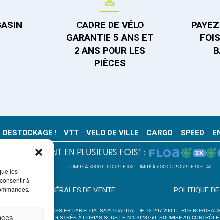
GASIN
CADRE DE VÉLO
PAYEZ 
GARANTIE 5 ANS ET
FOI
2 ANS POUR LES
B
PIÈCES
DESTOCKAGE !
VTT
VELO DE VILLE
CARGO
SPEED
E
PAIEMENT EN PLUSIEURS FOIS* :
LIMITÉ À 3000 € POUR LE 10X.
LIMITÉ À 6000 € POUR LE 3X ET 4X.
que les
 consentir à
 commandes.
CONDITION GÉNÉRALES DE VENTE
POLITIQUE DE
’ACCEPTATION DU DOSSIER PAR FLOA. SA AU CAPITAL DE 72 297 200 € - RCS BORDEAUX
ences
3300 BORDEAUX, ENREGISTRÉE À L’ORIAS SOUS LE N°07028160. SOUMISE AU CONTRÔLE