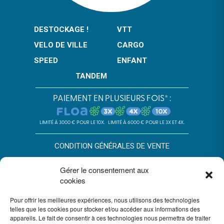
DESTOCKAGE !
VTT
VELO DE VILLE
CARGO
SPEED
ENFANT
TANDEM
PAIEMENT EN PLUSIEURS FOIS* :
LIMITÉ À 3000 € POUR LE 10X.
LIMITÉ À 6000 € POUR LE 3X ET 4X.
CONDITION GÉNÉRALES DE VENTE
POLITIQUE DE CONFIDENTIALITÉ
Gérer le consentement aux
cookies
*SOUS RÉSERVE D’ACCEPTATION DU DOSSIER PAR FLOA. SA AU
CAPITAL DE 72 297 200 € - RCS BORDEAUX 434 130 423 –
IMMEUBLE G7, 71 RUE LUCIEN FAURE 33300 BORDEAUX,
Pour offrir les meilleures expériences, nous utilisons des technologies
ENREGISTRÉE À L’ORIAS SOUS LE N°07028160. SOUMISE AU
telles que les cookies pour stocker et/ou accéder aux informations des
CONTRÔLE DE L’AUTORITÉ DE CONTRÔLE PRUDENTIEL ET DE
appareils. Le fait de consentir à ces technologies nous permettra de traiter
RÉSOLUTION, 4 PLACE DE BUDAPEST CS 92459, 75436 PARIS.